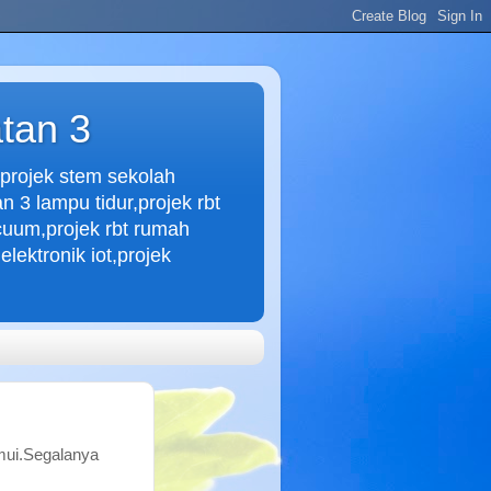
tan 3
,projek stem sekolah
n 3 lampu tidur,projek rbt
vacuum,projek rbt rumah
lektronik iot,projek
mui.Segalanya